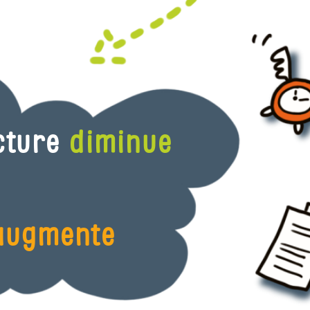
ecture
diminue
augmente