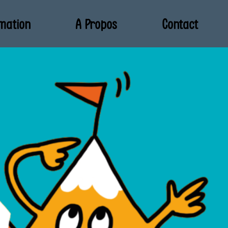
mation
A Propos
Contact