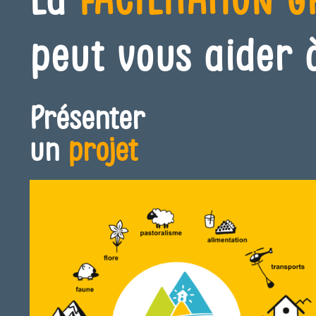
peut vous aider
Présenter
un
projet