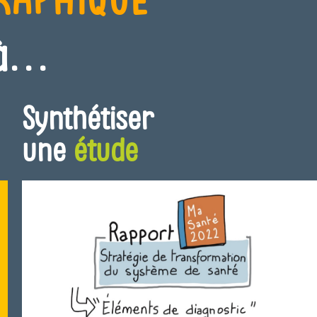
 à…
Synthétiser
une
étude