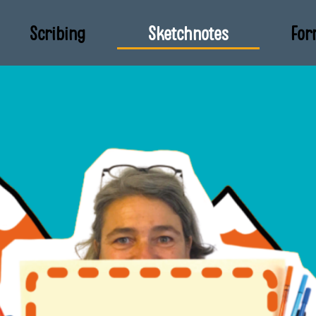
Scribing
Sketchnotes
For